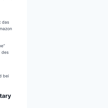
t das
Amazon
ne“
t des
d bei
tary