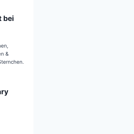
 bei
hen,
en &
Sternchen.
ary