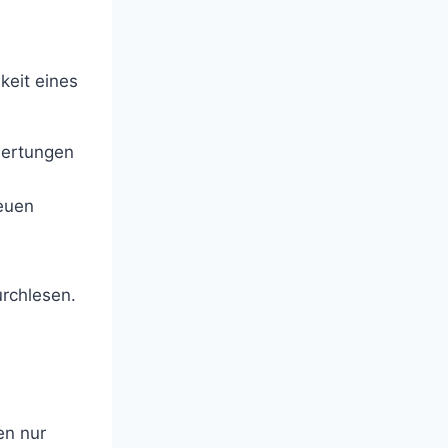
keit eines
wertungen
neuen
rchlesen.
en nur