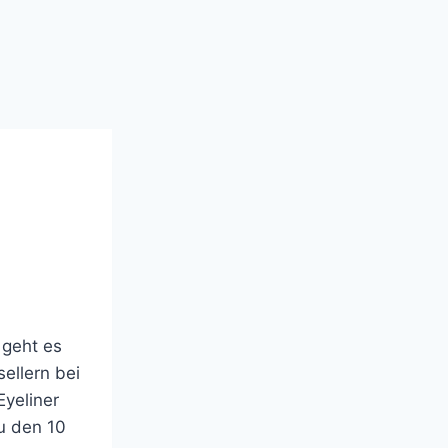
 geht es
ellern bei
Eyeliner
u den 10