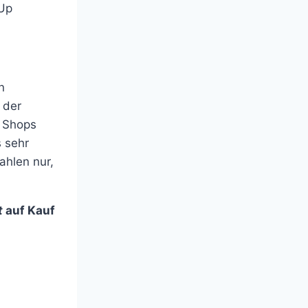
-Up
n
 der
n Shops
 sehr
ahlen nur,
t
auf Kauf