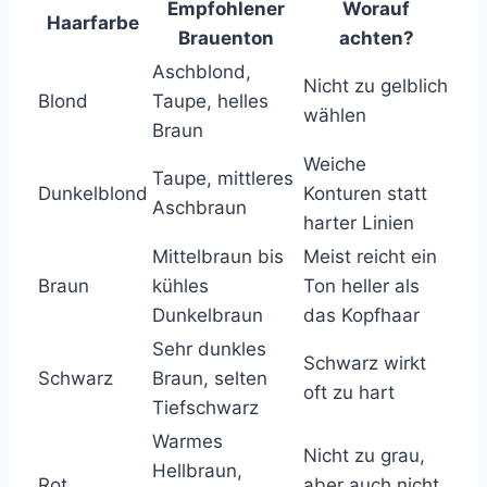
Empfohlener
Worauf
Haarfarbe
Brauenton
achten?
Aschblond,
Nicht zu gelblich
Blond
Taupe, helles
wählen
Braun
Weiche
Taupe, mittleres
Dunkelblond
Konturen statt
Aschbraun
harter Linien
Mittelbraun bis
Meist reicht ein
Braun
kühles
Ton heller als
Dunkelbraun
das Kopfhaar
Sehr dunkles
Schwarz wirkt
Schwarz
Braun, selten
oft zu hart
Tiefschwarz
Warmes
Nicht zu grau,
Hellbraun,
Rot
aber auch nicht