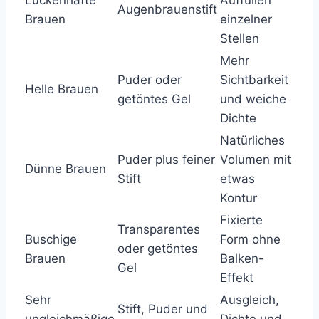
Lückenhafte
Auffüllen
Augenbrauenstift
Brauen
einzelner
Stellen
Mehr
Puder oder
Sichtbarkeit
Helle Brauen
getöntes Gel
und weiche
Dichte
Natürliches
Puder plus feiner
Volumen mit
Dünne Brauen
Stift
etwas
Kontur
Fixierte
Transparentes
Buschige
Form ohne
oder getöntes
Brauen
Balken-
Gel
Effekt
Sehr
Ausgleich,
Stift, Puder und